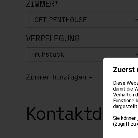
ZIMMER*
VERPFLEGUNG
Zuerst 
Zimmer hinzfügen
Diese Websi
damit die W
Verhalten 
Funktionell
dargestellt
Kontaktdate
Sie können 
(Zugriff zu