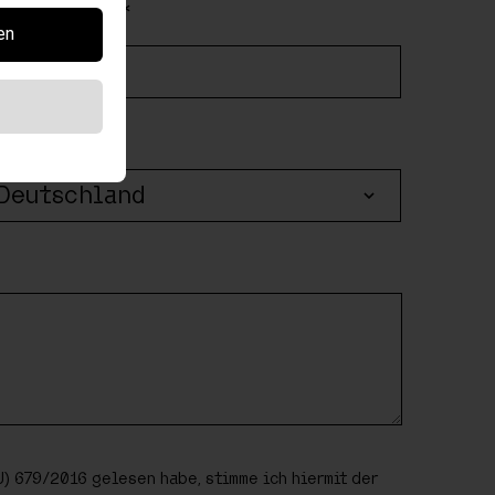
ACHNAME*
en
AND
Deutschland
che.
lt: 3 Nächte
mbinierbar.
) 679/2016 gelesen habe, stimme ich hiermit der