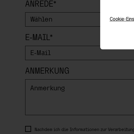
ANREDE*
Cookie-Eins
E-MAIL*
Gen
ANMERKUNG
Anreise ab 
Das Angebo
Nachdem ich die Informationen zur Verarbeitun