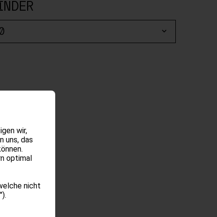
INDER
gen wir,
n uns, das
können.
rn optimal
welche nicht
).