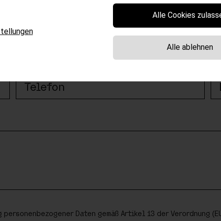
VORNAME*
N
Alle Cookies zulass
tellungen
Alle ablehnen
TELEFON*
L
MIDWEEK SPECIAL # 10%
ießen Sie entspannte Tage unter der Wo
Gültig vom
01.05. bis 25.07.2026
Sonntag bis Dienstag
|
Mindestaufentha
t ist nicht mit anderen Angeboten ko
g personenbezogener Daten gemäß Artikel 13 der Verordnung (EU