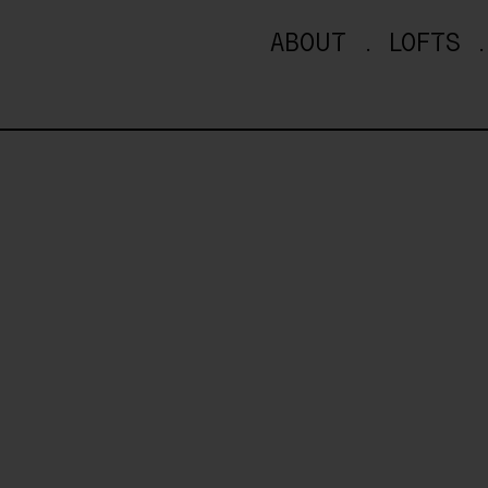
ABOUT
LOFTS
Oh nein!
Beim Laden des Buchungs-Widgets ist 
Bitte versuchen Sie es später erneut.