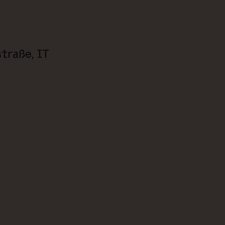
che.
traße, IT
lt: 3 Nächte
mbinierbar.