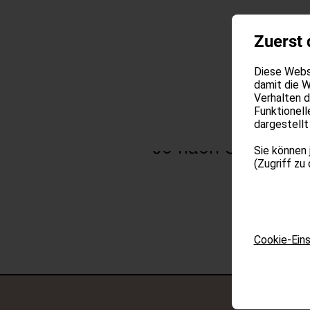
Zuerst 
Diese Websi
damit die W
Verhalten 
Funktionell
dargestellt
Je nach Saison od
Sie können 
(Zugriff zu
Cookie-Eins