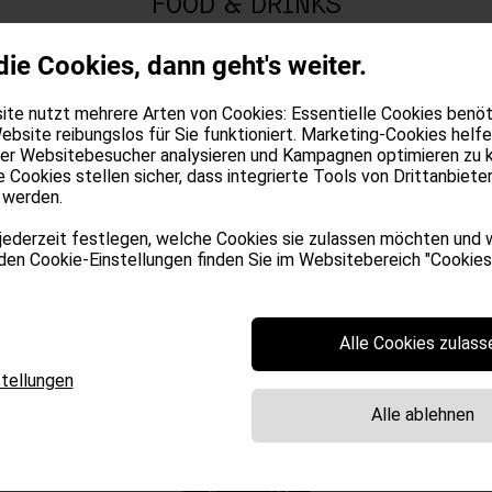
FOOD & DRINKS
die Cookies, dann geht's weiter.
SPECIALS
te nutzt mehrere Arten von Cookies: Essentielle Cookies benöti
ebsite reibungslos für Sie funktioniert. Marketing-Cookies helfe
ANFRAGE
der Websitebesucher analysieren und Kampagnen optimieren zu 
e Cookies stellen sicher, dass integrierte Tools von Drittanbiete
 werden.
ONLINE BUCHEN
er Feiertagen ist ein Mindestaufe
jederzeit festlegen, welche Cookies sie zulassen möchten und 
 den Cookie-Einstellungen finden Sie im Websitebereich "Cookies"
Nächten erforderlich.
Alle Cookies zulass
tellungen
Alle ablehnen
MIDWEEK SPECIAL # 10%