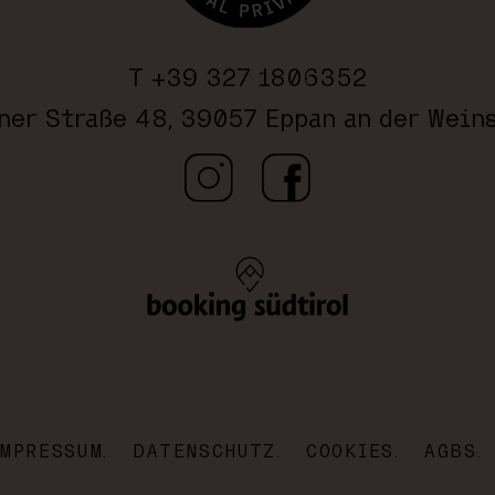
ießen Sie entspannte Tage unter der Wo
T +39 327 1806352
Gültig vom
01.05. bis 25.07.2026
ner Straße 48, 39057 Eppan an der Weins
Sonntag bis Dienstag
|
Mindestaufentha
t ist nicht mit anderen Angeboten ko
IMPRESSUM
DATENSCHUTZ
COOKIES
AGBS